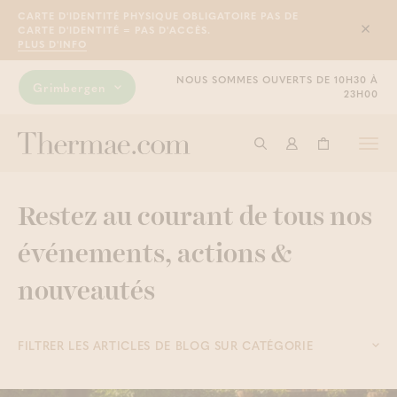
CARTE D'IDENTITÉ PHYSIQUE OBLIGATOIRE PAS DE
CARTE D'IDENTITÉ = PAS D'ACCÈS.
Sluit
PLUS D'INFO
NOUS SOMMES OUVERTS DE 10H30 À
Grimbergen
23H00
Togg
Commencer à cherche
Connexion
Panier
navi
Restez au courant de tous nos
événements, actions &
nouveautés
FILTRER LES ARTICLES DE BLOG SUR CATÉGORIE