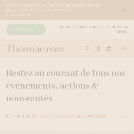
CARTE D'IDENTITÉ PHYSIQUE OBLIGATOIRE PAS DE
CARTE D'IDENTITÉ = PAS D'ACCÈS.
Sluit
PLUS D'INFO
NOUS SOMMES OUVERTS DE 10H30 À
Grimbergen
00H00
Togg
Commencer à cherche
Connexion
Panier
navi
Restez au courant de tous nos
événements, actions &
nouveautés
FILTRER LES ARTICLES DE BLOG SUR CATÉGORIE