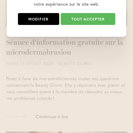
votre expérience sur le site web.
MODIFIER
TOUT ACCEPTER
Séance d'information gratuite sur la
microdermabrasion
- BEAUTY CLINIC
POSTÉ LE 07 OCT 2024
Posez à l'une de nos esthéticiennes toutes vos questions
concernant la Beauty Clinic. Elle y répondra avec plaisir et
vous conseillera quant à la manière de résoudre au mieux
vos problèmes cutanés !
Continuer à lire