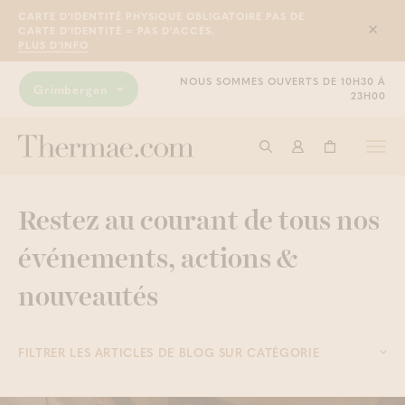
CARTE D'IDENTITÉ PHYSIQUE OBLIGATOIRE PAS DE
CARTE D'IDENTITÉ = PAS D'ACCÈS.
Sluit
PLUS D'INFO
NOUS SOMMES OUVERTS DE 10H30 À
Grimbergen
23H00
Togg
Commencer à cherche
Connexion
Panier
navi
Restez au courant de tous nos
événements, actions &
nouveautés
FILTRER LES ARTICLES DE BLOG SUR CATÉGORIE