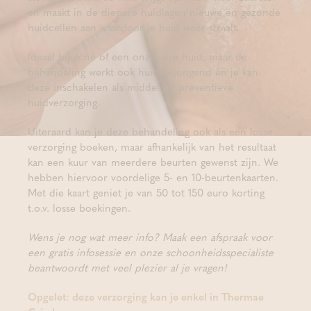
en maakt in de diepere huidlagen nieuwe en gezonde
huidcellen aan waardoor je huid weer straalt.
Ideaal bij acné of een onzuivere huid, maar de
behandeling werkt ook huidverjongend én je kan
deze inschakelen als middel bij preventieve
huidverzorging.
Uiteraard kan je deze behandeling ook als een losse
verzorging boeken, maar afhankelijk van het resultaat
kan een kuur van meerdere beurten gewenst zijn. We
hebben hiervoor voordelige 5- en 10-beurtenkaarten.
Met die kaart geniet je van 50 tot 150 euro korting
t.o.v. losse boekingen.
Wens je nog wat meer info? Maak een afspraak voor
een gratis infosessie en onze schoonheidsspecialiste
beantwoordt met veel plezier al je vragen!
Opgelet: deze verzorging kan je enkel in Thermae