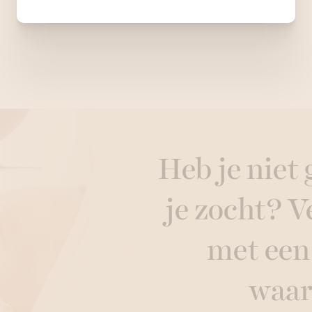
Heb je niet
je zocht? 
met ee
waa