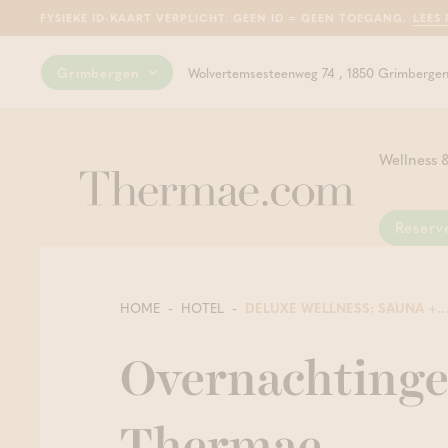
FYSIEKE ID-KAART VERPLICHT. GEEN ID = GEEN TOEGANG.
LEES
Grimbergen
Wolvertemsesteenweg 74 , 1850 Grimberge
Wellness &
Reserv
Sau
Hui
Van
Kan
Gen
Zal
Voo
HOME
HOTEL
DELUXE WELLNESS: SAUNA +..
gel
mas
wel
well
zon
sau
inn
hyd
int
Overnachtinge
gel