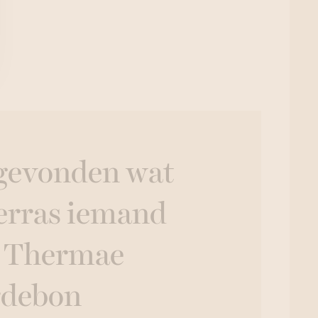
 gevonden wat
Verras iemand
n Thermae
rdebon