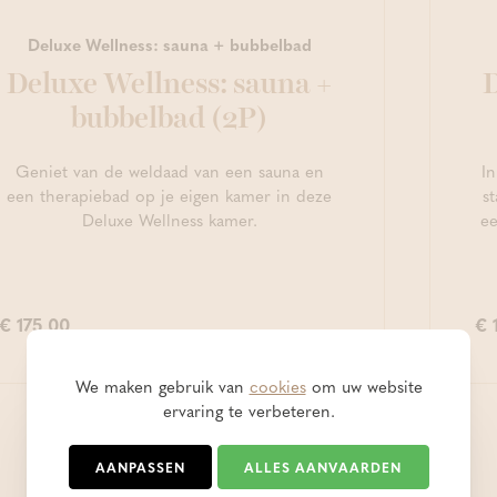
Deluxe Wellness: sauna + bubbelbad
Deluxe Wellness: sauna +
D
bubbelbad (2P)
Geniet van de weldaad van een sauna en
In
een therapiebad op je eigen kamer in deze
st
Deluxe Wellness kamer.
ee
€ 175,00
€ 
We maken gebruik van
cookies
om uw website
ervaring te verbeteren.
AANPASSEN
ALLES AANVAARDEN