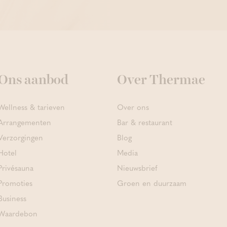
Ons aanbod
Over Thermae
Wellness & tarieven
Over ons
Arrangementen
Bar & restaurant
Verzorgingen
Blog
Hotel
Media
Privésauna
Nieuwsbrief
Promoties
Groen en duurzaam
Business
Waardebon