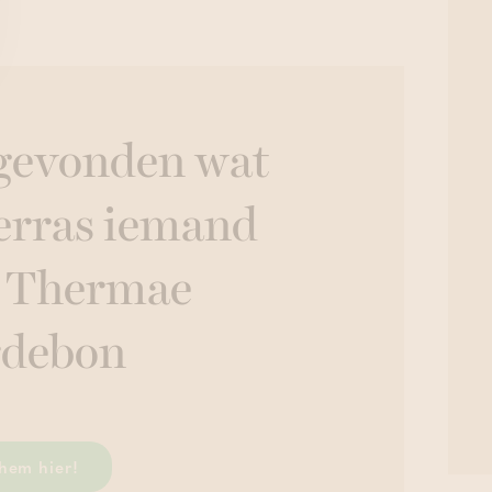
 gevonden wat
Verras iemand
n Thermae
rdebon
hem hier!