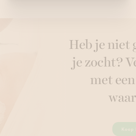
Heb je niet
je zocht? 
met ee
waa
Koop 