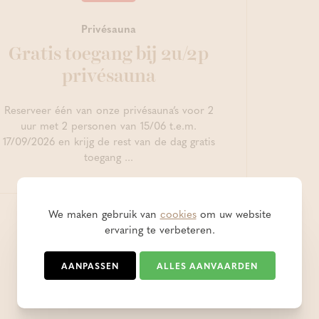
Privésauna
Gratis toegang bij 2u/2p
privésauna
Reserveer één van onze privésauna’s voor 2
uur met 2 personen van 15/06 t.e.m.
17/09/2026 en krijg de rest van de dag gratis
toegang ...
We maken gebruik van
cookies
om uw website
ervaring te verbeteren.
AANPASSEN
ALLES AANVAARDEN