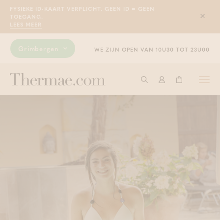
FYSIEKE ID-KAART VERPLICHT. GEEN ID = GEEN
TOEGANG.
Sluit
LEES MEER
Grimbergen
WE ZIJN OPEN VAN 10U30 TOT 23U00
Togg
Start met zoeken
Aanmelden
Winkelwage
navi