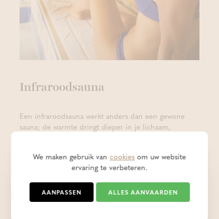
Infraroodsauna
Een infraroodsauna werkt anders dan een gewone
sauna; de warmte dringt dieper in je lichaam,
waardoor je het effect op je spieren voelt. Ze worden
grondiger opgewarmd en kunnen nog beter
We maken gebruik van
cookies
om uw website
ontspannen. Bovendien zorgt infrarood voor een
ervaring te verbeteren.
betere stofwisseling en afvoer van de opgeslagen
afvalstoffen.
AANPASSEN
ALLES AANVAARDEN