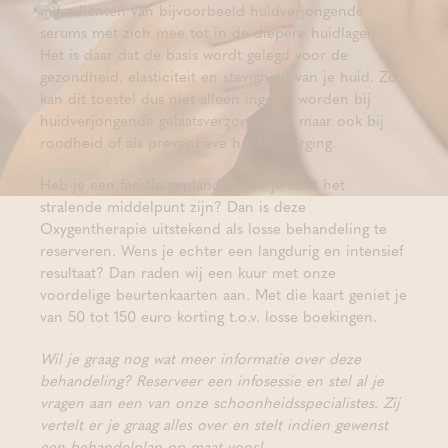
ingrediënten van bijvoorbeeld huidverjongende
serums met zich mee tot in de diepere huidlagen.
Het is daar dat de basis wordt gelegd voor de
gezondheid, elasticiteit en stevigheid van je huid. Zo
kan dit toestel dus niet alleen ingezet worden bij
huidverjongende gelaatsverzorgingen, maar ook bij
roodheid of als preventieve huidverzorging.
Heb je een feestje gepland en wil je écht het
stralende middelpunt zijn? Dan is deze
Oxygentherapie uitstekend als losse behandeling te
reserveren. Wens je echter een langdurig en intensief
resultaat? Dan raden wij een kuur met onze
voordelige beurtenkaarten aan. Met die kaart geniet je
van 50 tot 150 euro korting t.o.v. losse boekingen.
Wil je graag nog wat meer informatie over deze
behandeling? Reserveer een infosessie en stel al je
vragen aan een van onze schoonheidsspecialistes. Zij
vertelt er je graag alles over en stelt indien gewenst
een behandelplan op maat voor!