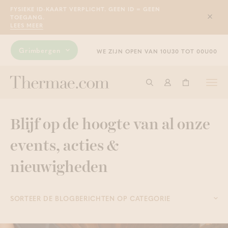
FYSIEKE ID-KAART VERPLICHT. GEEN ID = GEEN
TOEGANG.
Sluit
LEES MEER
Grimbergen
WE ZIJN OPEN VAN 10U30 TOT 00U00
Togg
Start met zoeken
Aanmelden
Winkelwage
navi
Blijf op de hoogte van al onze
events, acties &
nieuwigheden
SORTEER DE BLOGBERICHTEN OP CATEGORIE