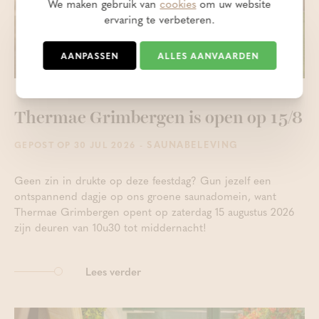
We maken gebruik van
cookies
om uw website
ervaring te verbeteren.
AANPASSEN
ALLES AANVAARDEN
Thermae Grimbergen is open op 15/8
- SAUNABELEVING
GEPOST OP 30 JUL 2026
Geen zin in drukte op deze feestdag? Gun jezelf een
ontspannend dagje op ons groene saunadomein, want
Thermae Grimbergen opent op zaterdag 15 augustus 2026
zijn deuren van 10u30 tot middernacht!
Lees verder