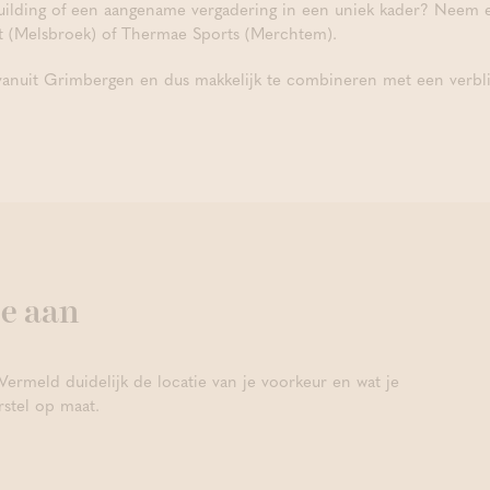
ilding of een aangename vergadering in een uniek kader? Neem een
t (Melsbroek) of Thermae Sports (Merchtem).
r vanuit Grimbergen en dus makkelijk te combineren met een verb
te aan
ermeld duidelijk de locatie van je voorkeur en wat je
rstel op maat.