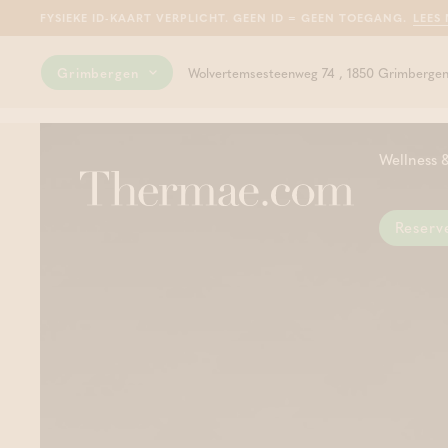
FYSIEKE ID-KAART VERPLICHT. GEEN ID = GEEN TOEGANG.
LEES
Grimbergen
Wolvertemsesteenweg 74 , 1850 Grimberge
Wellness &
Reserv
Sau
Hui
Van
Kan
Gen
Zal
Voo
gel
mas
wel
well
zon
sau
inn
hyd
int
gel