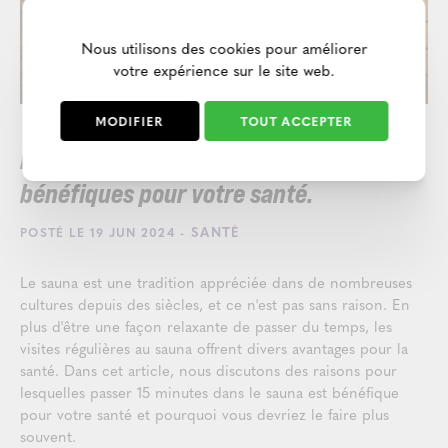
Nous utilisons des cookies pour améliorer
votre expérience sur le site web.
MODIFIER
TOUT ACCEPTER
Pourquoi 15 minutes dans le sauna sont
bénéfiques pour votre santé.
- SANTÉ
POSTÉ LE 19 JUN 2024
Le sauna est une tradition appréciée dans de nombreuses
cultures depuis des siècles, et ce n'est pas sans raison. En
plus d'être une façon relaxante de passer du temps, les
visites régulières au sauna offrent divers avantages pour la
santé. Dans cet article, nous discutons des raisons pour
lesquelles passer 15 minutes dans le sauna est bénéfique
pour votre santé et pourquoi vous devriez le faire plus
souvent.