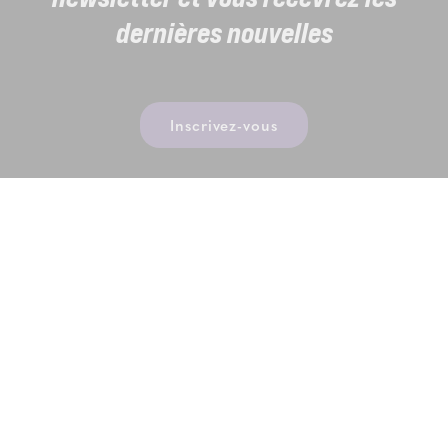
dernières nouvelles
Inscrivez-vous
Thermae Sports
Kwekelaarstraat 4, 1785 Merchtem
T.
02 305 43 04
TVA BE0475283667