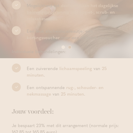
Mogelijkheid tot
deelname aan het dagelijkse
belevingsprogramma
met opgiet-, scrub- en
relaxatiesessies.
Een leuk afscheidscadeautje: een
kortingsvoucher
voor een volgend bezoek!
Individuele behandelingen:
Een zuiverende
lichaamspeeling
van
25
minuten
.
Een ontspannende
rug-, schouder- en
nekmassage
van
25 minuten
.
Jouw voordeel:
Je bespaart 23% met dit arrangement (normale prijs:
162.85 tot 165.85 euro).