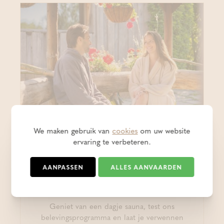
We maken gebruik van
cookies
om uw website
ervaring te verbeteren.
Massage arrangementen
Head & Back Release
AANPASSEN
ALLES AANVAARDEN
(Thermae Grimbergen)
Geniet van een dagje sauna, test ons
belevingsprogramma en laat je verwennen