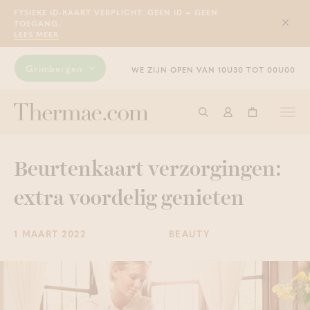
FYSIEKE ID-KAART VERPLICHT. GEEN ID = GEEN
TOEGANG.
Sluit
LEES MEER
Grimbergen
WE ZIJN OPEN VAN 10U30 TOT 00U00
Togg
Start met zoeken
Aanmelden
Winkelwage
navi
Beurtenkaart verzorgingen:
extra voordelig genieten
1 MAART 2022
BEAUTY