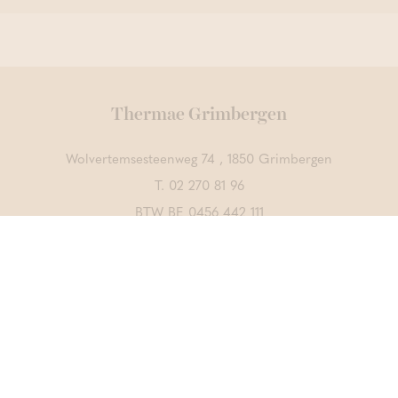
Thermae Grimbergen
Wolvertemsesteenweg 74 , 1850 Grimbergen
T.
02 270 81 96
BTW BE 0456 442 111
Contacteer ons
ONTDEK OOK
Thermae Boetfort
Thermae Sports
CrossFit Merchtem