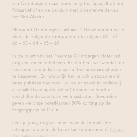
van Grimbergen, maar oook langs het Spiegelhof, het
Potaardehof en de parktuin met bloemenweide van
het Sint-Alexius.
Glooiend Grimbergen start aan ‘s Gravenmolen en je
dient de volgende knooppunten te volgen: 69 – 67 –
66 – 63 – 64 – 65 – 69.
In de buurt van het Thermae Grimbergen Hotel valt
nog veel meer te beleven. Er zijn heel wat wandel- en
fietsroutes die je kan volgen of bezienswaardigheden
te bezoeken. En natuurlijk kan je ook ontspannen in
onze publieke thermen. Je kan er zowel in badkledij
als naakt (twee aparte delen) terecht en vindt er
verschillende sauna’s en wellnessbaden. Bovendien
geven we onze hotelklanten 50% korting op de
toegangsprijs na 17 uur.
Lees je graag nog wat meer over de toeristische
uitstapjes die je in de buurt kan ondernemen?
Check
dan zeker onze blog!