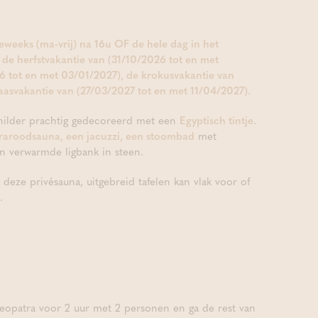
deweeks (ma-vrij) na 16u OF de hele dag in het
de herfstvakantie van (31/10/2026 tot en met
26 tot en met 03/01/2027), de krokusvakantie van
asvakantie van (27/03/2027 tot en met 11/04/2027).
hilder prachtig gedecoreerd met een
Egyptisch tintje
.
fraroodsauna, een jacuzzi, een stoombad
met
 verwarmde ligbank in steen.
deze privésauna, uitgebreid tafelen kan vlak voor of
.
eopatra voor 2 uur met 2 personen en ga de rest van