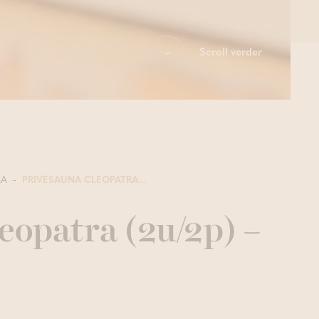
Scroll verder
RA
PRIVÉSAUNA CLEOPATRA...
eopatra (2u/2p) –