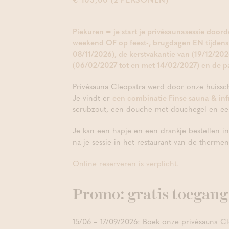
Piekuren = je start je privésaunasessie door
weekend OF op feest-, brugdagen EN tijdens 
08/11/2026), de kerstvakantie van (19/12/20
(06/02/2027 tot en met 14/02/2027) en de pa
Privésauna Cleopatra werd door onze huissc
Je vindt er
een combinatie Finse sauna & in
scrubzout, een douche met douchegel en een
Je kan een hapje en een drankje bestellen in 
na je sessie in het restaurant van de thermen
Online reserveren is verplicht.
Promo: gratis toegang
15/06 – 17/09/2026: Boek onze privésauna Cl