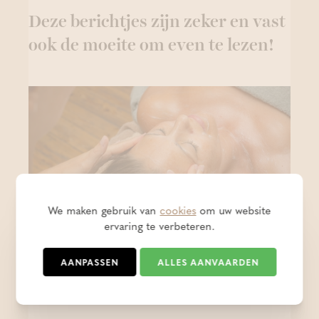
Deze berichtjes zijn zeker en vast
ook de moeite om even te lezen!
We maken gebruik van
cookies
om uw website
ervaring te verbeteren.
15% korting op 13/08
AANPASSEN
ALLES AANVAARDEN
- PROMO
GEPOST OP 07 AUG 2026