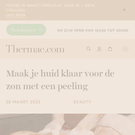
FYSIEKE ID-KAART VERPLICHT. GEEN ID = GEEN
TOEGANG.
Sluit
LEES MEER
Grimbergen
WE ZIJN OPEN VAN 10U30 TOT 00U00
Togg
Start met zoeken
Aanmelden
Winkelwage
navi
Maak je huid klaar voor de
zon met een peeling
28 MAART 2023
BEAUTY