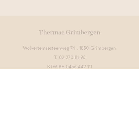
Thermae Grimbergen
Wolvertemsesteenweg 74 , 1850 Grimbergen
T.
02 270 81 96
BTW BE 0456 442 111
Contacteer ons
ONTDEK OOK
Thermae Boetfort
Thermae Sports
CrossFit Merchtem