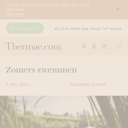
FYSIEKE ID-KAART VERPLICHT. GEEN ID = GEEN
TOEGANG.
Sluit
LEES MEER
Grimbergen
WE ZIJN OPEN VAN 10U30 TOT 00U00
Togg
Start met zoeken
Aanmelden
Winkelwage
navi
Zomers zwemmen
3 MEI 2023
SAUNABELEVING