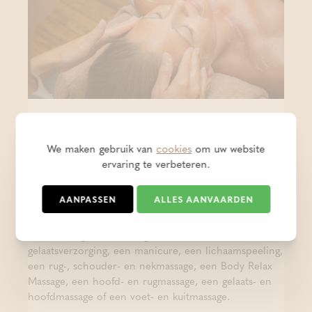
15% korting op 13/08
We maken gebruik van
cookies
om uw website
ervaring te verbeteren.
- PROMO
GEPOST OP 07 AUG 2026
AANPASSEN
ALLES AANVAARDEN
Op 13/08 krijg je
15% korting
bij de volgende
behandelingen en massages van 25 minuten: een
gelaatsverzorging, een manicure, een lichaamspeeling,
een rug-, schouder- en nekmassage, een Body Relax
Massage, een hoofd- en rugmassage, een gelaats- en
hoofdmassage of een voet- en kuitmassage.