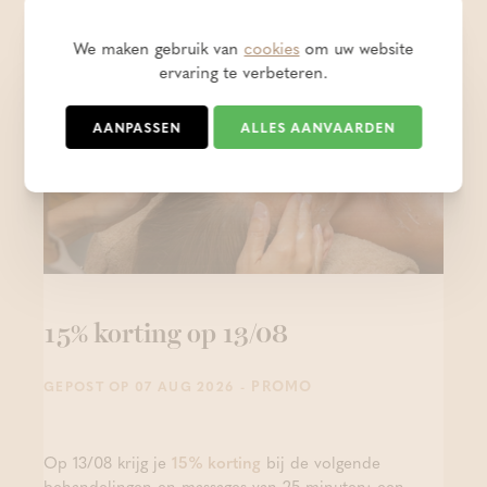
ook de moeite om even te lezen!
We maken gebruik van
cookies
om uw website
ervaring te verbeteren.
AANPASSEN
ALLES AANVAARDEN
15% korting op 13/08
- PROMO
GEPOST OP 07 AUG 2026
Op 13/08 krijg je
15% korting
bij de volgende
behandelingen en massages van 25 minuten: een