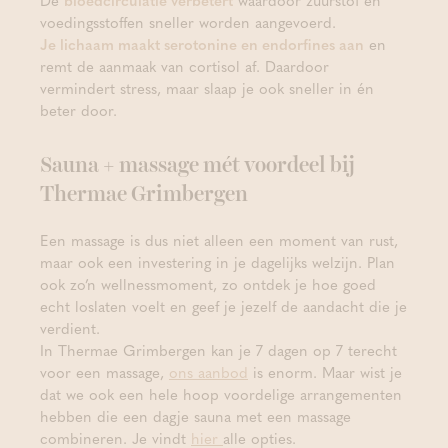
De
bloedcirculatie verbetert
waardoor zuurstof en
voedingsstoffen sneller worden aangevoerd.
Je lichaam maakt serotonine en endorfines aan
en
remt de aanmaak van cortisol af. Daardoor
vermindert stress, maar slaap je ook sneller in én
beter door.
Sauna + massage mét voordeel bij
Thermae Grimbergen
Een massage is dus niet alleen een moment van rust,
maar ook een investering in je dagelijks welzijn. Plan
ook zo’n wellnessmoment, zo ontdek je hoe goed
echt loslaten voelt en geef je jezelf de aandacht die je
verdient.
In Thermae Grimbergen kan je 7 dagen op 7 terecht
voor een massage,
ons aanbod
is enorm. Maar wist je
dat we ook een hele hoop voordelige arrangementen
hebben die een dagje sauna met een massage
combineren. Je vindt
hier
alle opties.