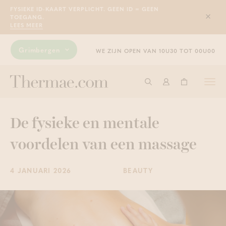
FYSIEKE ID-KAART VERPLICHT. GEEN ID = GEEN
TOEGANG.
Sluit
LEES MEER
Grimbergen
WE ZIJN OPEN VAN 10U30 TOT 00U00
Togg
Start met zoeken
Aanmelden
Winkelwage
navi
De fysieke en mentale
voordelen van een massage
4 JANUARI 2026
BEAUTY