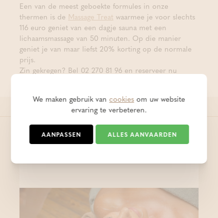
Een van de meest geboekte formules in onze
thermen is de
Massage Treat
waarmee je voor slechts
116 euro geniet van een dagje sauna met een
lichaamsmassage van 50 minuten. Op die manier
geniet je van maar liefst 20% korting op de normale
prijs.
Zin gekregen? Bel 02 270 81 96 en reserveer nu
meteen je volgend verwenmoment bij Thermae
Grimbergen!
We maken gebruik van
cookies
om uw website
ervaring te verbeteren.
AANPASSEN
ALLES AANVAARDEN
Deze berichtjes zijn zeker en vast
ook de moeite om even te lezen!