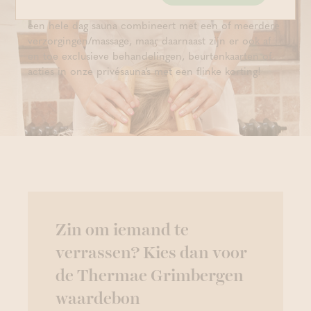
We bieden elk seizoen een nieuwe special waarbij je
een hele dag sauna combineert met een of meerdere
verzorgingen/massage, maar daarnaast zijn er ook af
en toe exclusieve behandelingen, beurtenkaarten of
acties in onze privésauna’s met een flinke korting!
Zin om iemand te
verrassen? Kies dan voor
de Thermae Grimbergen
waardebon