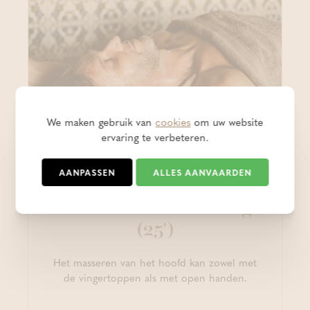
We maken gebruik van
cookies
om uw website
ervaring te verbeteren.
AANPASSEN
ALLES AANVAARDEN
Massage
Gelaats- en hoofdmassage
(25')
Het masseren van het hoofd kan zowel met
de vingertoppen als met open handen.