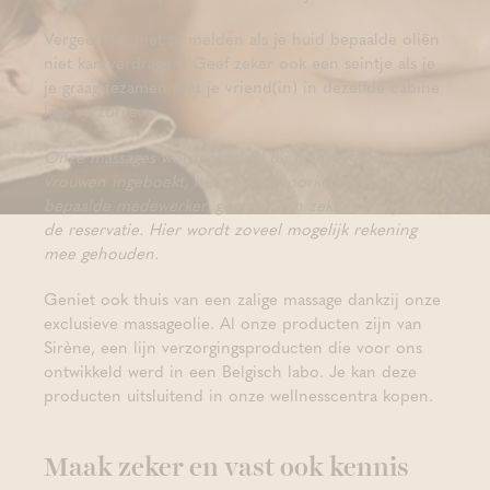
Vergeet het niet te melden als je huid bepaalde oliën
niet kan verdragen! Geef zeker ook een seintje als je
je graag tezamen met je vriend(in) in dezelfde cabine
laat verzorgen.
Onze massages worden zowel bij mannen als bij
vrouwen ingeboekt, heb je een voorkeur voor een
bepaalde medewerker, geef dit dan zeker aan tijdens
de reservatie. Hier wordt zoveel mogelijk rekening
mee gehouden.
Geniet ook thuis van een zalige massage dankzij onze
exclusieve massageolie. Al onze producten zijn van
Sirène, een lijn verzorgingsproducten die voor ons
ontwikkeld werd in een Belgisch labo. Je kan deze
producten uitsluitend in onze wellnesscentra kopen.
Maak zeker en vast ook kennis