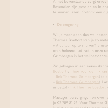
Al het bovenstaande zorgt ervoor
Bovendien zijn gsms en co in onz
te kunnen lezen. Kortom: een dig
De omgeving
Wil je meer doen dan wellnessen 
Thermae Boetfort stap je zo met
wat cultuur op te snuiven? Brusse
even helemaal tot rust in onze s
Grimbergen is het wellnesscentr
Zin gekregen in een saunavakantie
Boetfort
en
hier voor de link v
–
link Thermae Grimbergen
) te 
–
link Thermae Grimbergen
). La
in petto! (
link Thermae Boetfort
Massages, verzorgingen en overna
je 02 759 81 96. Voor Thermae Gr
je niet op voorhand te reserveren