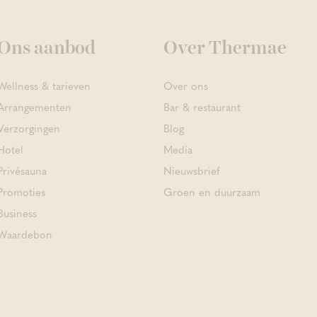
Ons aanbod
Over Thermae
Wellness & tarieven
Over ons
Arrangementen
Bar & restaurant
Verzorgingen
Blog
Hotel
Media
Privésauna
Nieuwsbrief
Promoties
Groen en duurzaam
Business
Waardebon