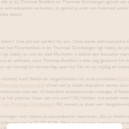
 dat je bij Thermae Boetfort en Thermae Grimbergen geniet van ee
e wellnesscentra verboden, zo geniet je even van helemaal onbere
itale detox!
alleen? Ook dat kan perfect bij ons. Onze beide wellnesscentra l
een het Floordambos in én Thermae Grimbergen ligt vlakbij de pl
l ligt vlakbij en ook de stad Mechelen is beslist een bezoekje waar
auna en wellness, want Thermae Boetfort is elke dag geopend tot
um van zondag tot donderdag open tot 23u en op vrijdag en zater
 dichtbij huis? Bekijk de mogelijkheden bij onze promoties (
klik
an Thermae Grimbergen
) of stel zelf je ideale staycation samen door
combineren met een of meerdere ontspannende massages of beha
at je het plannen liever aan ons over? Wij hebben ook enkele me
–
link Thermae Grimbergen
) Wij wensen je alvast een deugddoend
chtingen voor tijdens je saunavakantie reserveren, doe je telefon
imbergen bel je 02 270 81 96. Wens je enkel een toegang tot onz
! Enkele uurtjes in de privésauna reserveer je dan weer snel en 