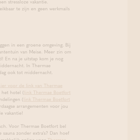
n stressloze vakantie.
ikbaar te zijn en geen werkmails
iggen in een groene omgeving. Bij
antentuin van Meise. Meer zin om
d! En na je uitstap kom je nog
 middernacht. In Thermae
dag ook tot middernacht.
 hier voor de link van Thermae
 het hotel (
link Thermae Boetfort
ndelingen (
link Thermae Boetfort
erdaagse arrangementen voor jou
e vakantie!
isch. Voor Thermae Boetfort bel
e sauna zonder extra's? Dan hoef
gemakkelijk online voor
Thermae