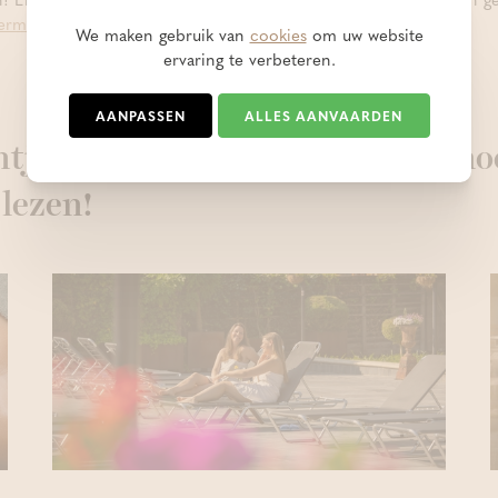
ermae Grimbergen via deze link.
We maken gebruik van
cookies
om uw website
ervaring te verbeteren.
AANPASSEN
ALLES AANVAARDEN
tjes zijn zeker en vast ook de mo
 lezen!