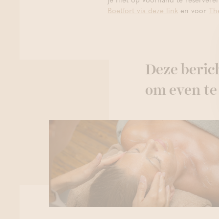
Boetfort via deze link
en voor
Th
Deze berich
om even te