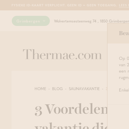
FYSIEKE ID-KAART VERPLICHT. GEEN ID = GEEN TOEGANG.
LEES
Grimbergen
Wolvertemsesteenweg 74 , 1850 Grimberge
Bea
Wellness &
Op 0
van 2
Reserv
een 
rugma
Sau
Hui
Van
Kan
Gen
Zal
Voo
HOME
BLOG
SAUNAVAKANTIE
3 VOORDELE
Enkel
gel
mas
wel
well
zon
sau
inn
hyd
int
3 Voordelen va
gel