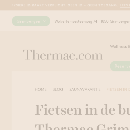
FYSIEKE ID-KAART VERPLICHT. GEEN ID = GEEN TOEGANG.
LEES
Grimbergen
Wolvertemsesteenweg 74 , 1850 Grimberge
Wellness &
Reserv
Sau
Hui
Van
Kan
Gen
Zal
Voo
HOME
BLOG
SAUNAVAKANTIE
FIETSEN IN 
gel
mas
wel
well
zon
sau
inn
hyd
int
Fietsen in de b
gel