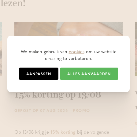
 lezen!
We maken gebruik van
cookies
om uw website
ervaring te verbeteren.
AANPASSEN
ALLES AANVAARDEN
15% korting op 13/08
- PROMO
GEPOST OP 07 AUG 2026
Op 13/08 krijg je
15% korting
bij de volgende