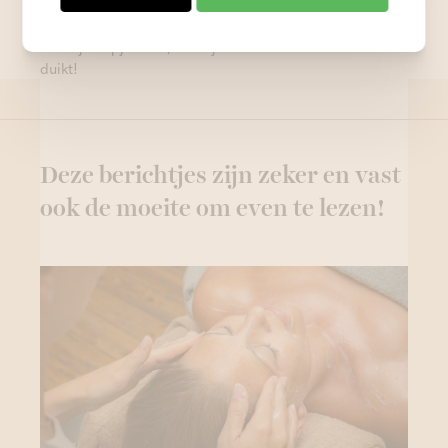
kan je je afspoelen onder de douche. Neem daarna
de tijd om even op adem te komen, drink bv een
heerlijk kopje thee, voor je weer een andere sauna in
duikt!
Deze berichtjes zijn zeker en vast
ook de moeite om even te lezen!