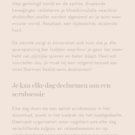
diep gereinigd wordt en de zachte, draaiende
bewegingen verbeteren je bloedcirculatie waardoor
afvalstoffen sneller worden afgevoerd en je teint weer
mooier wordt. Resultaat: een zijdezachte, stralende
huid.
De warmte zorgt er bovendien ook voor dat je alle
spierspanning kan loslaten waardoor je geen last meer
hebt van pijnlijke spieren en beter slaapt. Heel wat
voordelen dus, je moet bij een volgend bezoek aan
onze thermen beslist eens deelnemen!
Je kan elke dag deelnemen aan een
scrubsessie
Elke dag doen we een aantal scrubsessies in het
stoombad, zowel in het badpak- als het naaktgedeelte.
Daarnaast organiseren onze opgieters ook elke dag
verschillende aufguss- en relaxatiesessies én op
woensdag komt onze zenmeester langs om nog een