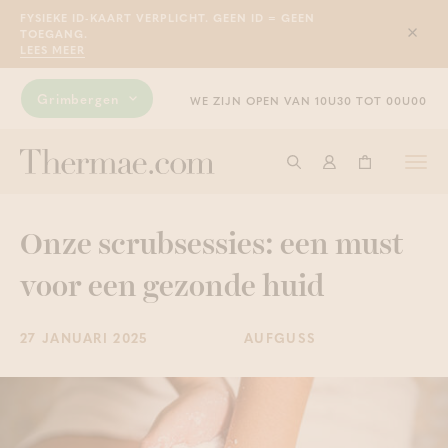
FYSIEKE ID-KAART VERPLICHT. GEEN ID = GEEN
TOEGANG.
Sluit
LEES MEER
Grimbergen
WE ZIJN OPEN VAN 10U30 TOT 00U00
Togg
Start met zoeken
Aanmelden
Winkelwage
navi
Onze scrubsessies: een must
voor een gezonde huid
27 JANUARI 2025
AUFGUSS