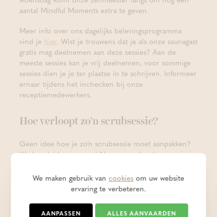
aantal Mindful Moments extra te geven.
Meer info over ons dagelijks belevingsprogramma
vind je
hier
. Wist je trouwens dat je als onze saunagast
gratis mag deelnemen aan deze sessies? Aan de
meeste sessies kan je vrij deelnemen, voor sommige
sessies dien je je ter plaatse in te schrijven. Informeer
ernaar tijdens het inchecken bij onze
receptiemedewerkers.
Hoe verloopt zo’n scrubsessie?
Geen idee hoe je zo’n scrubsessie moet aanpakken?
We begeleiden je graag! Neem een douche voor je in
het stoombad ga, kies een plekje (je kan het afspoelen
met de waterslangen die er liggen) en zet je rustig
We maken gebruik van
cookies
om uw website
neer. De opgieter komt langs met scrubproduct en
ervaring te verbeteren.
gaat wapperen met een handdoek. Wrijf met zachte,
draaiende beweging het zout over je lijf. Na de sessie
AANPASSEN
ALLES AANVAARDEN