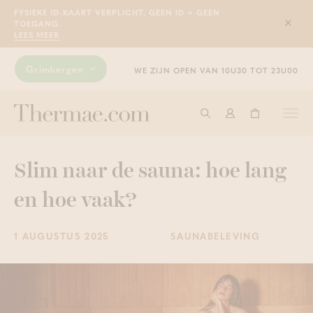
FYSIEKE ID-KAART VERPLICHT. GEEN ID = GEEN
TOEGANG.
Sluit
LEES MEER
Grimbergen
WE ZIJN OPEN VAN 10U30 TOT 23U00
Togg
Start met zoeken
Aanmelden
Winkelwage
navi
Slim naar de sauna: hoe lang
en hoe vaak?
1 AUGUSTUS 2025
SAUNABELEVING