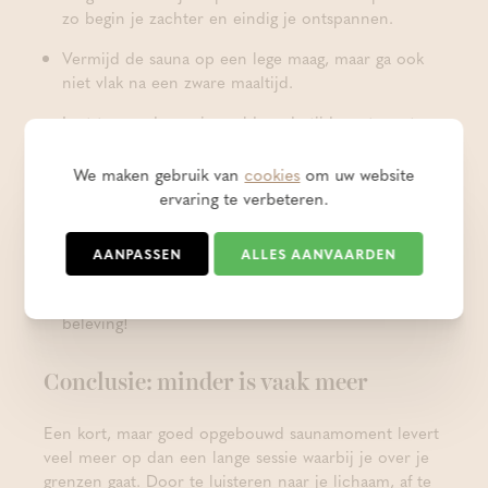
zo begin je zachter en eindig je ontspannen.
Vermijd de sauna op een lege maag, maar ga ook
niet vlak na een zware maaltijd.
Laat tussen de sessies voldoende tijd om te rusten.
Probeer zeker eens een opgietsessie! Bij Thermae
We maken gebruik van
cookies
om uw website
Grimbergen begeleiden onze saunameesters je in
ervaring te verbeteren.
een intense, maar veilige beleving met geurende
oliën en luchtstromen.
AANPASSEN
ALLES AANVAARDEN
Ga zeker eens wandelen op ons prachtige domein
en koel af in de natuurlijke zwemvijver, een unieke
beleving!
Conclusie: minder is vaak meer
Een kort, maar goed opgebouwd saunamoment levert
veel meer op dan een lange sessie waarbij je over je
grenzen gaat. Door te luisteren naar je lichaam, af te