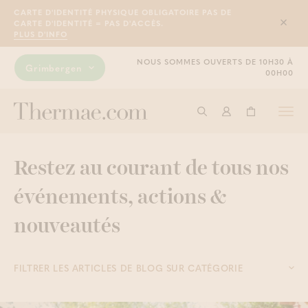
CARTE D'IDENTITÉ PHYSIQUE OBLIGATOIRE PAS DE
CARTE D'IDENTITÉ = PAS D'ACCÈS.
Sluit
PLUS D'INFO
NOUS SOMMES OUVERTS DE 10H30 À
Grimbergen
00H00
Togg
Commencer à cherche
Connexion
Panier
navi
Restez au courant de tous nos
événements, actions &
nouveautés
FILTRER LES ARTICLES DE BLOG SUR CATÉGORIE