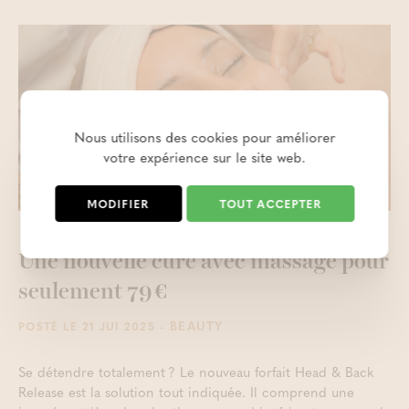
Nous utilisons des cookies pour améliorer
votre expérience sur le site web.
MODIFIER
TOUT ACCEPTER
Une nouvelle cure avec massage pour
seulement 79 €
- BEAUTY
POSTÉ LE 21 JUI 2025
Se détendre totalement ? Le nouveau forfait Head & Back
Release est la solution tout indiquée. Il comprend une