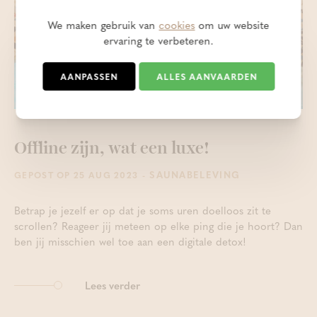
We maken gebruik van
cookies
om uw website
ervaring te verbeteren.
AANPASSEN
ALLES AANVAARDEN
Offline zijn, wat een luxe!
- SAUNABELEVING
GEPOST OP 25 AUG 2023
Betrap je jezelf er op dat je soms uren doelloos zit te
scrollen? Reageer jij meteen op elke ping die je hoort? Dan
ben jij misschien wel toe aan een digitale detox!
Lees verder