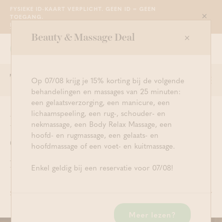
FYSIEKE ID-KAART VERPLICHT. GEEN ID = GEEN
TOEGANG.
Sluit
LEES MEER
Beauty & Massage Deal
Grimbergen
WE ZIJN OPEN VAN 10U30 TOT 23U00
Op 07/08 krijg je 15% korting bij de volgende
Togg
Start met zoeken
Aanmelden
Winkelwage
behandelingen en massages van 25 minuten:
navi
een gelaatsverzorging, een manicure, een
lichaamspeeling, een rug-, schouder- en
Blijf op de hoogte van al onze
nekmassage, een Body Relax Massage, een
hoofd- en rugmassage, een gelaats- en
events, acties &
hoofdmassage of een voet- en kuitmassage.
nieuwigheden
Enkel geldig bij een reservatie voor 07/08!
SORTEER DE BLOGBERICHTEN OP CATEGORIE
Meer lezen?