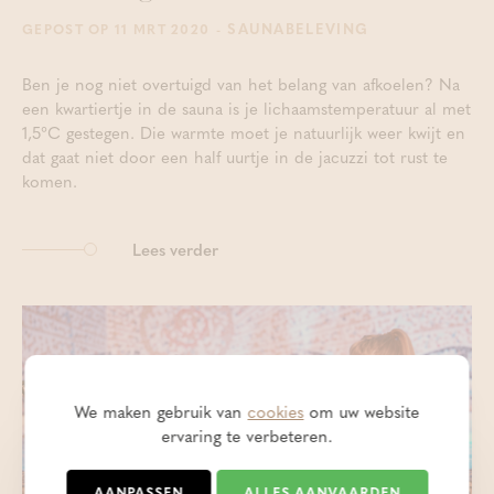
- SAUNABELEVING
GEPOST OP 11 MRT 2020
Ben je nog niet overtuigd van het belang van afkoelen? Na
een kwartiertje in de sauna is je lichaamstemperatuur al met
1,5°C gestegen. Die warmte moet je natuurlijk weer kwijt en
dat gaat niet door een half uurtje in de jacuzzi tot rust te
komen.
Lees verder
We maken gebruik van
cookies
om uw website
ervaring te verbeteren.
AANPASSEN
ALLES AANVAARDEN