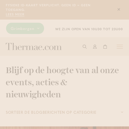
FYSIEKE ID-KAART VERPLICHT. GEEN ID = GEEN
TOEGANG.
Sluit
LEES MEER
Grimbergen
WE ZIJN OPEN VAN 10U30 TOT 23U00
Togg
Start met zoeken
Aanmelden
Winkelwage
navi
Blijf op de hoogte van al onze
events, acties &
nieuwigheden
SORTEER DE BLOGBERICHTEN OP CATEGORIE